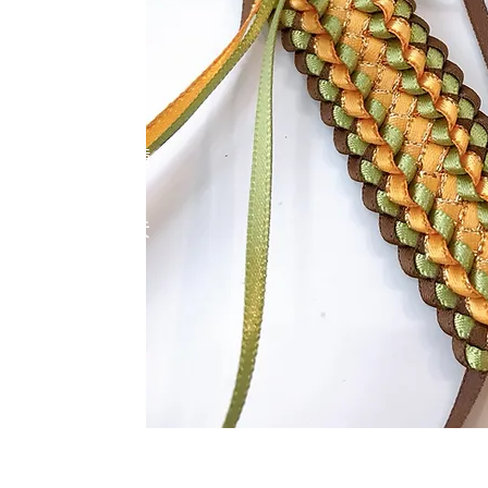
育
で通えない、遠
育を行っていま
可能で、2名の
されました。